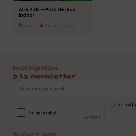
Alré Kids – Parc de jeux
Indoor
Auray
De 1 an à 12 ans
Inscription
à la newsletter
J'ai lu et 
Suivez nos