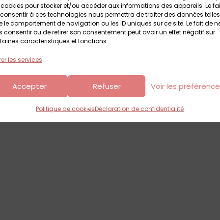
 cookies pour stocker et/ou accéder aux informations des appareils. Le fai
consentir à ces technologies nous permettra de traiter des données telles
 le comportement de navigation ou les ID uniques sur ce site. Le fait de n
arc Rennes – Cesson
 consentir ou de retirer son consentement peut avoir un effet négatif sur
taines caractéristiques et fonctions.
Sévigné
De 1 an à 12 ans
er les services
Accepter
Refuser
Voir les préférenc
Politique de cookies
Déclaration de confidentialité