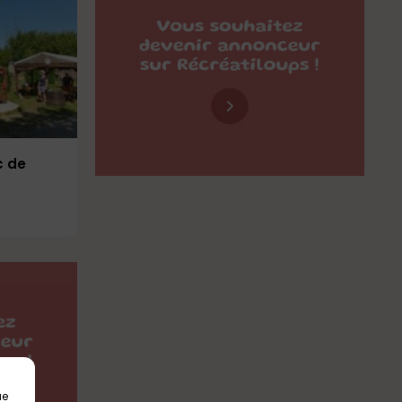
c de
ue