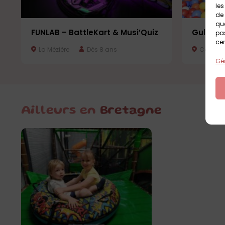
les
de 
que
FUNLAB – BattleKart & Musi’Quiz
Gulli P
pas
cer
La Mézière
Dès 8 ans
Cesson-
Gér
Ailleurs en
Bretagne