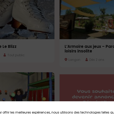
 Le Blizz
L’Armoire aux jeux – Par
loisirs insolite
Tout public
Langon
Dès 2 ans
r offrir les meilleures expériences, nous utilisons des technologies telles q