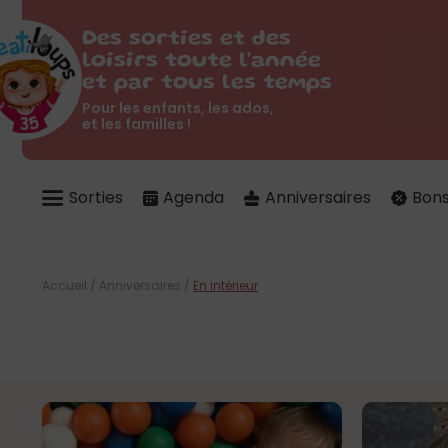
Des sorties et des
loisirs toute l'année
et par tous les temps
Pour les enfants, les ados,
et les familles !
Sorties
Agenda
Anniversaires
Bons
Accueil
/
Anniversaires
/
En intérieur