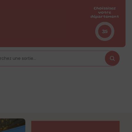
Choissisez
votre
département
35