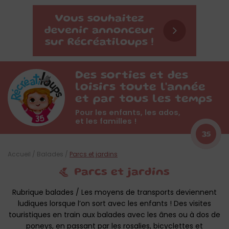
Des sorties et des
loisirs toute l'année
et par tous les temps
Pour les enfants, les ados,
et les familles !
35
Accueil
/
Balades
/
Parcs et jardins
Parcs et jardins
Rubrique balades / Les moyens de transports deviennent
ludiques lorsque l’on sort avec les enfants ! Des visites
touristiques en train aux balades avec les ânes ou à dos de
poneys, en passant par les rosalies, bicyclettes et