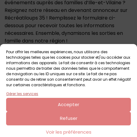
événements auprès des familles d’Ille-et-Vilaine ?
Rejoignez notre réseau en devenant annonceur sur
Récréatiloups 35 ! Remplissez le formulaire ci-
dessous pour recevoir toutes les informations
nécessaires. Ensemble, dynamisons les sorties en
famille dans notre région !
Prénom et nom*
Pour offrir les meilleures expériences, nous utilisons des
technologies telles que les cookies pour stocker et/ou accéder aux
informations des appareils. Le fait de consentir à ces technologies
nous permettra de traiter des données telles que le comportement
de navigation ou les ID uniques sur ce site. Le fait de ne pas
Adresse e-mail*
consentir ou de retirer son consentement peut avoir un effet négatif
sur certaines caractéristiques et fonctions.
Gérer les services
Objet*
Accepter
Refuser
Message
Voir les préférences