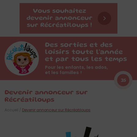
Des sorties et des
loisirs toute l'année
et par tous les temps
Pour les enfants, les ados,
et les familles !
35
Devenir annonceur sur
Récréatiloups
Accueil
/
Devenir annonceur sur Récréatiloups