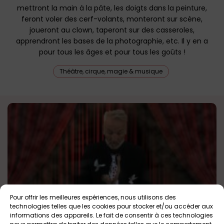
mettront la main à la pâte, les doigts dans la peinture,
feront voler des cerf-volants, monteront sur scène,
joueront au clown, taperont sur des casseroles,
apprendront les bases de la photographie, etc. Il y en a
pour tous les âges et pour tous les goûts !
Théâtre, cirque, magie & musique
Pour offrir les meilleures expériences, nous utilisons des
technologies telles que les cookies pour stocker et/ou accéder aux
Organitou, clown et magicien en Bretagne
informations des appareils. Le fait de consentir à ces technologies