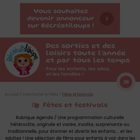
Des sorties et des
loisirs toute l'année
et par tous les temps
Pour les enfants, les ados,
et les familles !
35
Accueil
/
Spectacles & Fêtes
/
Fêtes et festivals
Fêtes et festivals
Rubrique Agenda / Une programmation culturelle
hétéroclite, originale et variée, insolite, surprenante ou
traditionnelle, pour étonner et divertir les enfants…. et les
adultes ! Une sélection de films pour enfants à voir dans les