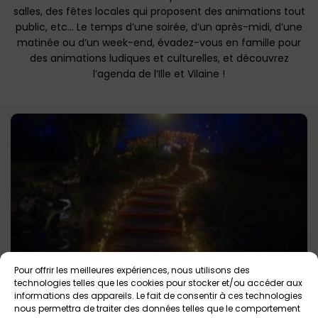
salles, des fêtes locales qui proposent des animations tout
public, etc… Le temps d’une soirée, d’un après-midi, d’une
matinée ou d’un week-end, évadez-vous en famille pour
des animations ludiques et culturelles, et découvrez
l’agenda de l’Ille et Vilaine !
Pour offrir les meilleures expériences, nous utilisons des
Les Illuminations de Noël chez les particuliers en
technologies telles que les cookies pour stocker et/ou accéder aux
Ille et Vilaine
informations des appareils. Le fait de consentir à ces technologies
Tout public
nous permettra de traiter des données telles que le comportement