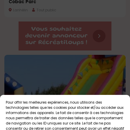
Cobac Parc
Lanhélin
Tout public
Pour offrir les meilleures expériences, nous utilisons des
technologies telles que les cookies pour stocker et/ou accéder aux
informations des appareils. Le fait de consentir à ces technologies
nous permettra de traiter des données telles que le comportement
Diverty Parc
de navigation ou les ID uniques sur ce site. Le fait de ne pas
Livré Sur Changeon
Tout public
consentir ou de retirer son consentement peut avoir un effet négatif