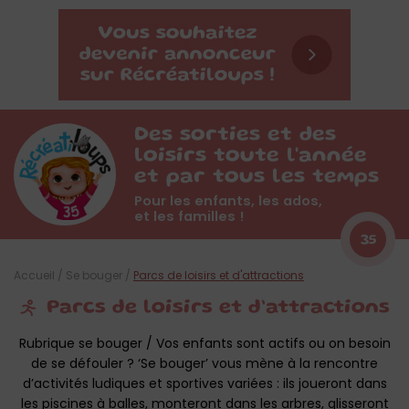
Des sorties et des
loisirs toute l'année
et par tous les temps
Pour les enfants, les ados,
et les familles !
35
Accueil
/
Se bouger
/
Parcs de loisirs et d'attractions
Parcs de loisirs et d’attractions
Rubrique se bouger / Vos enfants sont actifs ou on besoin
de se défouler ? ‘Se bouger’ vous mène à la rencontre
d’activités ludiques et sportives variées : ils joueront dans
les piscines à balles, monteront dans les arbres, glisseront