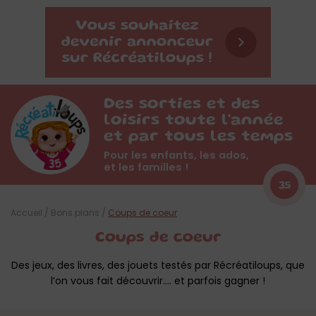
Des sorties et des
loisirs toute l'année
et par tous les temps
Pour les enfants, les ados,
et les familles !
35
Accueil
/
Bons plans
/
Coups de coeur
Coups de coeur
Des jeux, des livres, des jouets testés par Récréatiloups, que
l’on vous fait découvrir…. et parfois gagner !