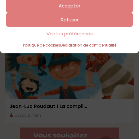
Accepter
Refuser
Voir les préférences
Politique de cookies
Déclaration de confidentialité
Jean-Luc Roudaut ! La compil…
Jusqu'à 7 ans