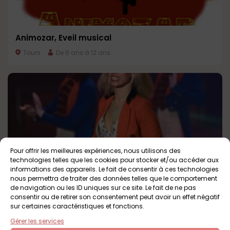
Animozar, Eveil musical
Tours
De 6 ans à 12 ans
Pour offrir les meilleures expériences, nous utilisons des
technologies telles que les cookies pour stocker et/ou accéder aux
informations des appareils. Le fait de consentir à ces technologies
nous permettra de traiter des données telles que le comportement
L’interview d’Arta, Madame Loyal Bouglione –
de navigation ou les ID uniques sur ce site. Le fait de ne pas
2017
consentir ou de retirer son consentement peut avoir un effet négatif
sur certaines caractéristiques et fonctions.
Rennes
Tout public
Gérer les services