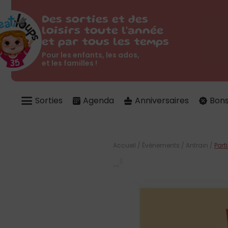
Des sorties et des
loisirs toute l'année
et par tous les temps
Pour les enfants, les ados,
et les familles !
Sorties
Agenda
Anniversaires
Bons
Accueil
/
Évènements
/
Antrain
/
Part