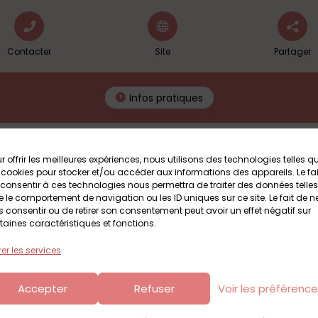
Contacter
Site
Partager
Infos pratiques
r offrir les meilleures expériences, nous utilisons des technologies telles q
 cookies pour stocker et/ou accéder aux informations des appareils. Le fai
consentir à ces technologies nous permettra de traiter des données telles
 le comportement de navigation ou les ID uniques sur ce site. Le fait de n
 consentir ou de retirer son consentement peut avoir un effet négatif sur
Partir en Livre #2026
taines caractéristiques et fonctions.
se déroule pendant près d’un mois, du 17 juin au 19 juillet 2026 : 
er les services
Accepter
Refuser
Voir les préférenc
u livre
sous l’égide du
ministère de la Culture
, ce grand festival 
andir. Il rassemble désormais plus de 300 000 enfants, adolesce