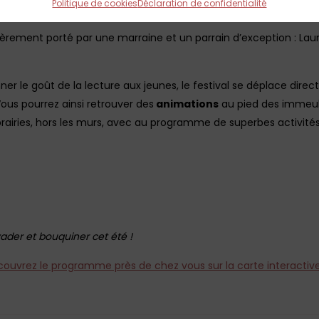
Politique de cookies
Déclaration de confidentialité
ièrement porté par une marraine et un parrain d’exception : 
nner le goût de la lecture aux jeunes, le festival se déplace dir
 Vous pourrez ainsi retrouver des
animations
au pied des immeubl
brairies, hors les murs, avec au programme de superbes activités 
ader et bouquiner cet été !
ouvrez le programme près de chez vous sur la carte interactive