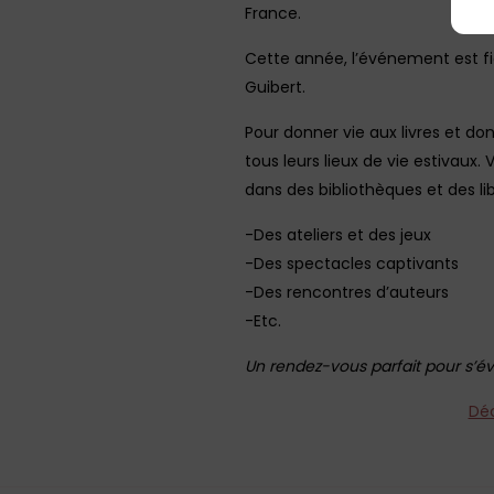
France.
Cette année, l’événement est f
Guibert.
Pour donner vie aux livres et do
tous leurs lieux de vie estivaux.
dans des bibliothèques et des li
-Des ateliers et des jeux
-Des spectacles captivants
-Des rencontres d’auteurs
-Etc.
Un rendez-vous parfait pour s’év
Déc