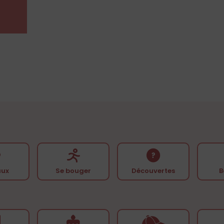
ux
Se bouger
Découvertes
B