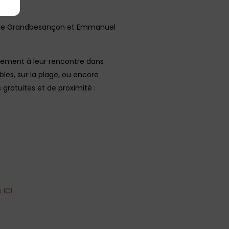
Laure Grandbesançon et Emmanuel
ectement à leur rencontre dans
es, sur la plage, ou encore
gratuites et de proximité :
 ICI