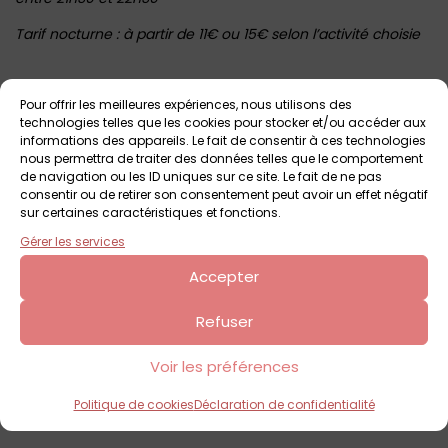
Tarif nocturne : à partir de 11€ ou 15€ selon l’activité choisie
Voir tout
Autres événements
à venir
Pour offrir les meilleures expériences, nous utilisons des
technologies telles que les cookies pour stocker et/ou accéder aux
informations des appareils. Le fait de consentir à ces technologies
nous permettra de traiter des données telles que le comportement
de navigation ou les ID uniques sur ce site. Le fait de ne pas
consentir ou de retirer son consentement peut avoir un effet négatif
sur certaines caractéristiques et fonctions.
Gérer les services
Accepter
Refuser
7 août 2026
Sortie nocturne au Pop Corn Labyrinthe de
Voir les préférences
Saint-Malo
Pop Corn Labyrinthe de Saint-Malo
Politique de cookies
Déclaration de confidentialité
Dès 3 ans