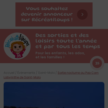
Des sorties et des
loisirs toute l'année
et par tous les temps
Pour les enfants, les ados,
et les familles !
35
Accueil
/
Évènements
/
Saint-Malo
/
Sortie nocturne au Pop Corn
Labyrinthe de Saint-Malo