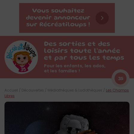
Des sorties et des
loisirs toute l'année
et par tous les temps
Pour les enfants, les ados,
et les familles !
35
Accueil
/
Découvertes
/
Médiathèques & Ludothèques
/
Les Champs
Libres