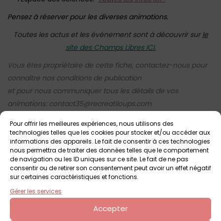
Pensez à réserver pour les diverses animations.
Toutes les actus et les événement sont à découvrir sur
le
site des Champs Libres ICI.
Vous êtes propriétaire de cette fiche, contactez-nous pour
connaître nos conditions de publication
et pour nous communiquer tous les détails de vos
animations:
contact35@recreatiloups.com
Pour offrir les meilleures expériences, nous utilisons des
technologies telles que les cookies pour stocker et/ou accéder aux
informations des appareils. Le fait de consentir à ces technologies
nous permettra de traiter des données telles que le comportement
Votre avis sur
de navigation ou les ID uniques sur ce site. Le fait de ne pas
Les Champs Libres
consentir ou de retirer son consentement peut avoir un effet négatif
sur certaines caractéristiques et fonctions.
Gérer les services
Accepter